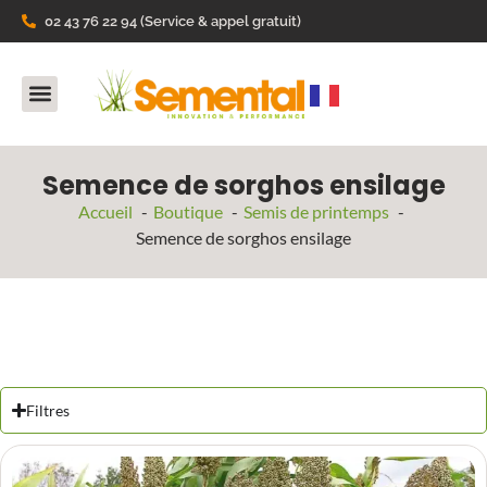
02 43 76 22 94 (Service & appel gratuit)
Nos Produits
Ils parlent de nous
Semence de sorghos ensilage
Accueil
Boutique
Semis de printemps
Semence de sorghos ensilage
Filtres