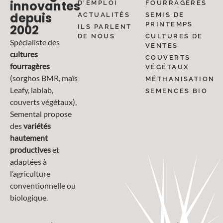
innovantes
D'EMPLOI
FOURRAGÈRES
depuis
ACTUALITÉS
SEMIS DE
PRINTEMPS
2002
ILS PARLENT
DE NOUS
CULTURES DE
Spécialiste des
VENTES
cultures
COUVERTS
fourragères
VÉGÉTAUX
(sorghos BMR, maïs
MÉTHANISATION
Leafy, lablab,
SEMENCES BIO
couverts végétaux),
Semental propose
des
variétés
hautement
productives
et
adaptées à
l’agriculture
conventionnelle ou
biologique.