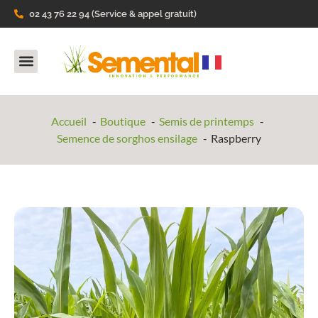
02 43 76 22 94 (Service & appel gratuit)
Nos Produits
Ils parlent de nous
Accueil
Boutique
Semis de printemps
Semence de sorghos ensilage
Raspberry