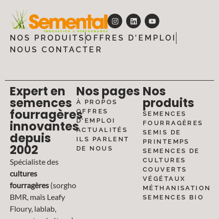
NOS PRODUITS
OFFRES D'EMPLOI
NOUS CONTACTER
Expert en
Nos pages
Nos
semences
produits
À PROPOS
fourragères
OFFRES
SEMENCES
D'EMPLOI
innovantes
FOURRAGÈRES
ACTUALITÉS
SEMIS DE
depuis
ILS PARLENT
PRINTEMPS
2002
DE NOUS
SEMENCES DE
CULTURES
Spécialiste des
COUVERTS
cultures
VÉGÉTAUX
fourragères
(sorgho
MÉTHANISATION
BMR, maïs Leafy
SEMENCES BIO
Floury, lablab,