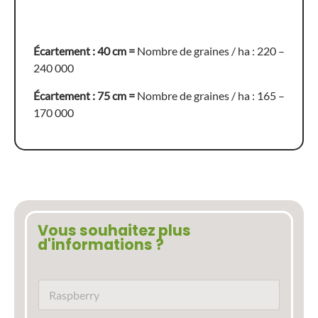
Écartement : 40 cm =
Nombre de graines / ha : 220 –
240 000
Écartement : 75 cm =
Nombre de graines / ha : 165 –
170 000
Vous souhaitez plus
d'informations ?
N
o
m