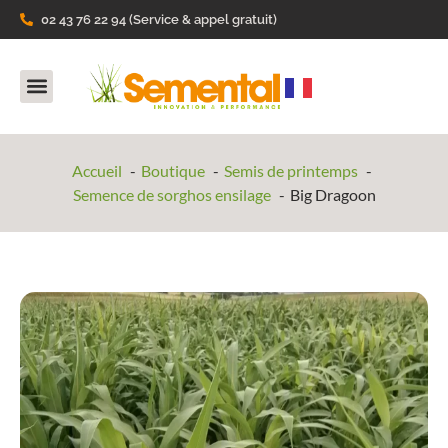
02 43 76 22 94 (Service & appel gratuit)
Nos Produits
Ils parlent de nous
Accueil
Boutique
Semis de printemps
Semence de sorghos ensilage
Big Dragoon