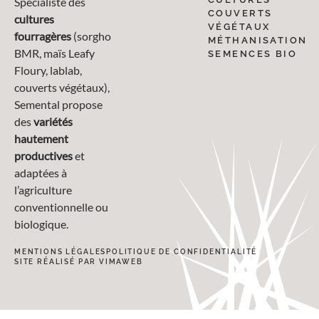
Spécialiste des
COUVERTS
cultures
VÉGÉTAUX
fourragères
(sorgho
MÉTHANISATION
BMR, maïs Leafy
SEMENCES BIO
Floury, lablab,
couverts végétaux),
Semental propose
des
variétés
hautement
productives
et
adaptées à
l’agriculture
conventionnelle ou
biologique.
MENTIONS LÉGALES
POLITIQUE DE CONFIDENTIALITÉ
SITE RÉALISÉ PAR VIMAWEB