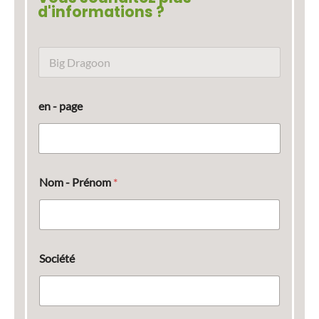
d'informations ?
N
o
m
d
en - page
u
p
r
o
d
u
Nom - Prénom
*
i
t
Société