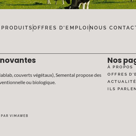
 PRODUITS
OFFRES D'EMPLOI
NOUS CONTAC
nnovantes
Nos pa
À PROPOS
lablab, couverts végétaux), Semental propose des
OFFRES D'
nventionnelle ou biologique.
ACTUALIT
ILS PARLE
É PAR VIMAWEB