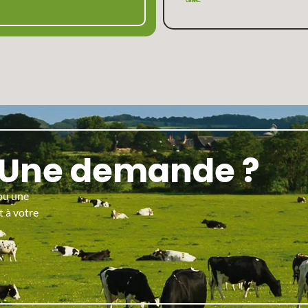
? Une demande ?
ou une
t à votre