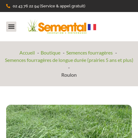
02 43 76 22 94 (Service & appel gratuit)
Nos Produits
Ils parlent de nous
Accueil
Boutique
Semences fourragères
Semences fourragères de longue durée (prairies 5 ans et plus)
Roulon