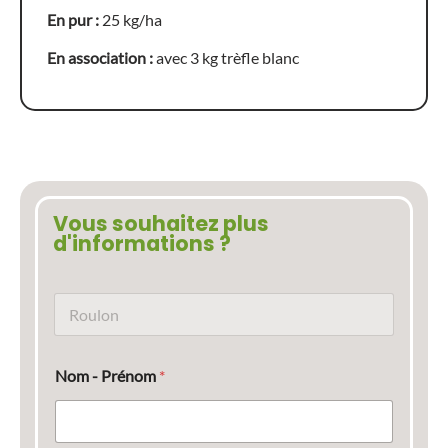
En pur :
25 kg/ha
En association :
avec 3 kg trèfle blanc
Vous souhaitez plus
d'informations ?
N
o
m
d
Nom - Prénom
*
u
p
r
o