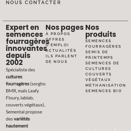
NOUS CONTACTER
Expert en
Nos pages
Nos
semences
produits
À PROPOS
fourragères
OFFRES
SEMENCES
D'EMPLOI
innovantes
FOURRAGÈRES
ACTUALITÉS
SEMIS DE
depuis
ILS PARLENT
PRINTEMPS
2002
DE NOUS
SEMENCES DE
CULTURES
Spécialiste des
COUVERTS
cultures
VÉGÉTAUX
fourragères
(sorgho
MÉTHANISATION
BMR, maïs Leafy
SEMENCES BIO
Floury, lablab,
couverts végétaux),
Semental propose
des
variétés
hautement