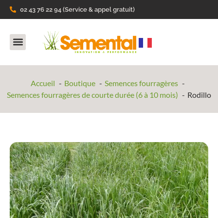
02 43 76 22 94 (Service & appel gratuit)
Nos Produits
Ils parlent de nous
Accueil
Boutique
Semences fourragères
Semences fourragères de courte durée (6 à 10 mois)
Rodillo