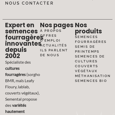
NOUS CONTACTER
Expert en
Nos pages
Nos
semences
produits
À PROPOS
fourragères
OFFRES
SEMENCES
D'EMPLOI
innovantes
FOURRAGÈRES
ACTUALITÉS
SEMIS DE
depuis
ILS PARLENT
PRINTEMPS
2002
DE NOUS
SEMENCES DE
CULTURES
Spécialiste des
COUVERTS
cultures
VÉGÉTAUX
fourragères
(sorgho
MÉTHANISATION
BMR, maïs Leafy
SEMENCES BIO
Floury, lablab,
couverts végétaux),
Semental propose
des
variétés
hautement