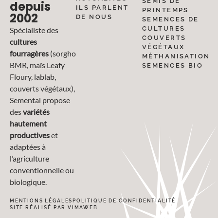
SEMIS DE
depuis
ILS PARLENT
PRINTEMPS
2002
DE NOUS
SEMENCES DE
CULTURES
Spécialiste des
COUVERTS
cultures
VÉGÉTAUX
fourragères
(sorgho
MÉTHANISATION
BMR, maïs Leafy
SEMENCES BIO
Floury, lablab,
couverts végétaux),
Semental propose
des
variétés
hautement
productives
et
adaptées à
l’agriculture
conventionnelle ou
biologique.
MENTIONS LÉGALES
POLITIQUE DE CONFIDENTIALITÉ
SITE RÉALISÉ PAR VIMAWEB