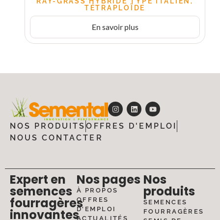
RAY-GRASS HYBRIDE TYPE ITALIEN,
TÉTRAPLOÏDE
En savoir plus
NOS PRODUITS
OFFRES D'EMPLOI
NOUS CONTACTER
Expert en
Nos pages
Nos
semences
produits
À PROPOS
fourragères
OFFRES
SEMENCES
D'EMPLOI
innovantes
FOURRAGÈRES
ACTUALITÉS