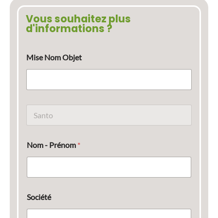
Vous souhaitez plus
d'informations ?
Mise Nom Objet
N
o
m
d
Nom - Prénom
*
u
p
r
o
d
u
Société
i
t