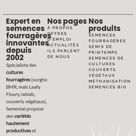
Expert en
Nos pages
Nos
semences
produits
À PROPOS
fourragères
OFFRES
SEMENCES
D'EMPLOI
innovantes
FOURRAGÈRES
ACTUALITÉS
SEMIS DE
depuis
ILS PARLENT
PRINTEMPS
2002
DE NOUS
SEMENCES DE
CULTURES
Spécialiste des
COUVERTS
cultures
VÉGÉTAUX
fourragères
(sorgho
MÉTHANISATION
BMR, maïs Leafy
SEMENCES BIO
Floury, lablab,
couverts végétaux),
Semental propose
des
variétés
hautement
productives
et