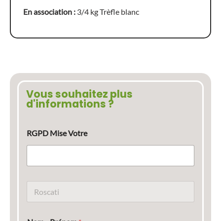
En association :
3/4 kg Trèfle blanc
Vous souhaitez plus
d'informations ?
RGPD Mise Votre
N
o
m
d