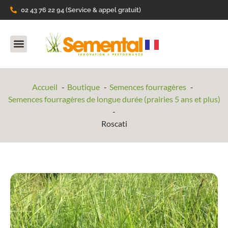
02 43 76 22 94 (Service & appel gratuit)
Nos Produits
Ils parlent de nous
Accueil
Boutique
Semences fourragères
Semences fourragères de longue durée (prairies 5 ans et plus)
Roscati