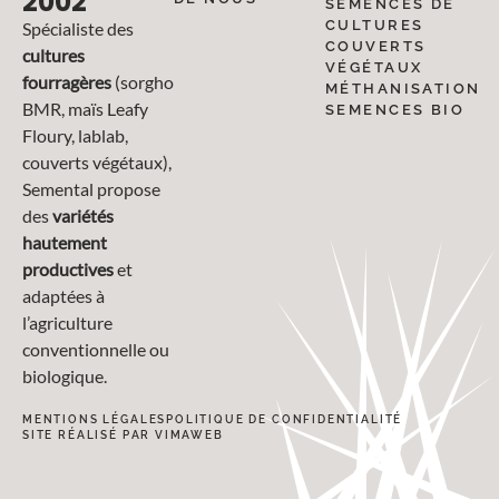
2002
SEMENCES DE
CULTURES
Spécialiste des
COUVERTS
cultures
VÉGÉTAUX
fourragères
(sorgho
MÉTHANISATION
BMR, maïs Leafy
SEMENCES BIO
Floury, lablab,
couverts végétaux),
Semental propose
des
variétés
hautement
productives
et
adaptées à
l’agriculture
conventionnelle ou
biologique.
MENTIONS LÉGALES
POLITIQUE DE CONFIDENTIALITÉ
SITE RÉALISÉ PAR VIMAWEB