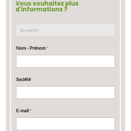
Vous souhaitez plus
d'informations ?
N
o
m
d
Nom - Prénom
*
u
p
r
o
d
u
Société
i
t
E-mail
*