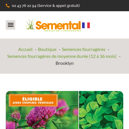
02 43 76 22 94 (Service & appel gratuit)
Nos Produits
Ils parlent de nous
Accueil
Boutique
Semences fourragères
Semences fourragères de moyenne durée (12 à 36 mois)
Brooklyn