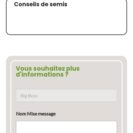
Conseils de semis
Vous souhaitez plus
d'informations ?
N
o
m
d
Nom Mise message
u
p
r
o