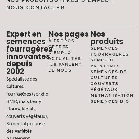
NOS PRODUITS
OFFRES D'EMPLOI
NOUS CONTACTER
Expert en
Nos pages
Nos
semences
produits
À PROPOS
fourragères
OFFRES
SEMENCES
D'EMPLOI
innovantes
FOURRAGÈRES
ACTUALITÉS
SEMIS DE
depuis
ILS PARLENT
PRINTEMPS
2002
DE NOUS
SEMENCES DE
CULTURES
Spécialiste des
COUVERTS
cultures
VÉGÉTAUX
fourragères
(sorgho
MÉTHANISATION
BMR, maïs Leafy
SEMENCES BIO
Floury, lablab,
couverts végétaux),
Semental propose
des
variétés
hautement