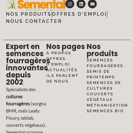
NOS PRODUITS
OFFRES D'EMPLOI
NOUS CONTACTER
Expert en
Nos pages
Nos
semences
produits
À PROPOS
fourragères
OFFRES
SEMENCES
D'EMPLOI
innovantes
FOURRAGÈRES
ACTUALITÉS
SEMIS DE
depuis
ILS PARLENT
PRINTEMPS
2002
DE NOUS
SEMENCES DE
CULTURES
Spécialiste des
COUVERTS
cultures
VÉGÉTAUX
fourragères
(sorgho
MÉTHANISATION
BMR, maïs Leafy
SEMENCES BIO
Floury, lablab,
couverts végétaux),
Semental propose