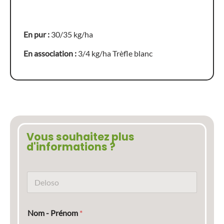
En pur :
30/35 kg/ha
En association :
3/4 kg/ha Trèfle blanc
Vous souhaitez plus
d'informations ?
N
o
m
d
Nom - Prénom
*
u
p