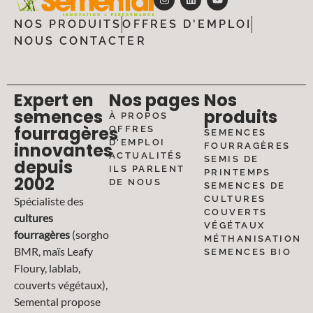
NOS PRODUITS
OFFRES D'EMPLOI
NOUS CONTACTER
Expert en
Nos pages
Nos
semences
produits
À PROPOS
fourragères
OFFRES
SEMENCES
D'EMPLOI
innovantes
FOURRAGÈRES
ACTUALITÉS
SEMIS DE
depuis
ILS PARLENT
PRINTEMPS
2002
DE NOUS
SEMENCES DE
CULTURES
Spécialiste des
COUVERTS
cultures
VÉGÉTAUX
fourragères
(sorgho
MÉTHANISATION
BMR, maïs Leafy
SEMENCES BIO
Floury, lablab,
couverts végétaux),
Semental propose