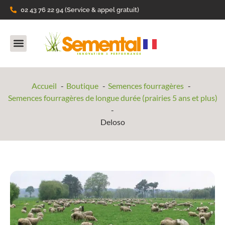
02 43 76 22 94 (Service & appel gratuit)
Nos Produits
Ils parlent de nous
Accueil
Boutique
Semences fourragères
Semences fourragères de longue durée (prairies 5 ans et plus)
Deloso