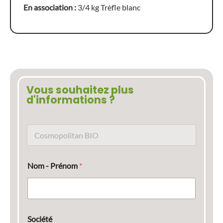
En association :
3/4 kg Trèfle blanc
Vous souhaitez plus
d'informations ?
N
o
m
d
Nom - Prénom
*
u
p
r
o
d
u
Société