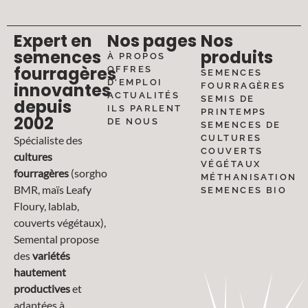
Expert en
Nos pages
Nos
semences
produits
À PROPOS
fourragères
OFFRES
SEMENCES
D'EMPLOI
innovantes
FOURRAGÈRES
ACTUALITÉS
SEMIS DE
depuis
ILS PARLENT
PRINTEMPS
2002
DE NOUS
SEMENCES DE
CULTURES
Spécialiste des
COUVERTS
cultures
VÉGÉTAUX
fourragères
(sorgho
MÉTHANISATION
BMR, maïs Leafy
SEMENCES BIO
Floury, lablab,
couverts végétaux),
Semental propose
des
variétés
hautement
productives
et
adaptées à