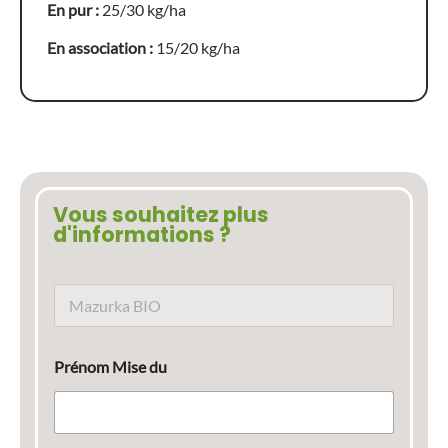
En pur :
25/30 kg/ha
En association :
15/20 kg/ha
Vous souhaitez plus
d'informations ?
N
o
m
d
Prénom Mise du
u
p
r
o
d