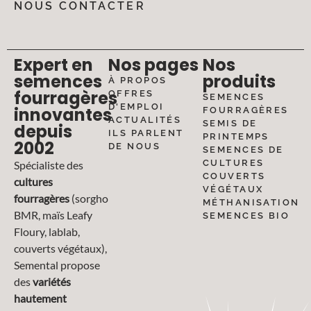
NOUS CONTACTER
Expert en
Nos pages
Nos
semences
produits
À PROPOS
fourragères
OFFRES
SEMENCES
D'EMPLOI
innovantes
FOURRAGÈRES
ACTUALITÉS
SEMIS DE
depuis
ILS PARLENT
PRINTEMPS
2002
DE NOUS
SEMENCES DE
CULTURES
Spécialiste des
COUVERTS
cultures
VÉGÉTAUX
fourragères
(sorgho
MÉTHANISATION
BMR, maïs Leafy
SEMENCES BIO
Floury, lablab,
couverts végétaux),
Semental propose
des
variétés
hautement