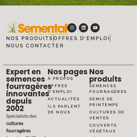
NOS PRODUITS
OFFRES D'EMPLOI
NOUS CONTACTER
Expert en
Nos pages
Nos
semences
produits
À PROPOS
fourragères
OFFRES
SEMENCES
innovantes
D'EMPLOI
FOURRAGÈRES
depuis
ACTUALITÉS
SEMIS DE
PRINTEMPS
2002
ILS PARLENT
DE NOUS
CULTURES DE
Spécialiste des
VENTES
cultures
COUVERTS
fourragères
VÉGÉTAUX