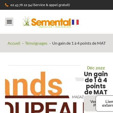
02 43 76 22 94 (Service & appel gratuit)
Nos Produits
Ils parlent de nous
Accueil
Témoignages
Un gain de 1 à 4 points de MAT
Déc 2022
Un gain
de 1 à 4
points
de MAT
Version
Lie
PDF
exter