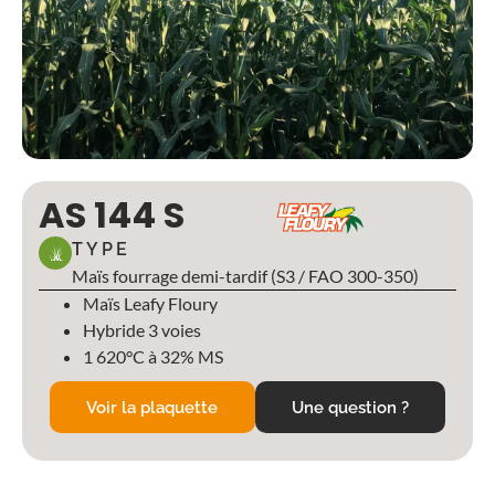
AS 144 S
TYPE
Maïs fourrage demi-tardif (S3 / FAO 300-350)
Maïs Leafy Floury
Hybride 3 voies
1 620°C à 32% MS
Voir la plaquette
Une question ?