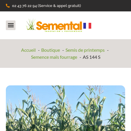
02 43 76 22 94 (Service & appel gratuit)
Nos Produits
Ils parlent de nous
Accueil
Boutique
Semis de printemps
Semence maïs fourrage
AS 144 S