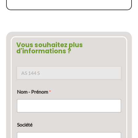
Vous souhaitez plus
d'informations ?
N
o
m
d
Nom - Prénom
*
u
p
r
o
d
u
Société
i
t