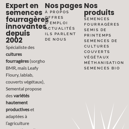
Expert en
Nos pages
Nos
semences
produits
À PROPOS
fourragères
OFFRES
SEMENCES
D'EMPLOI
innovantes
FOURRAGÈRES
ACTUALITÉS
SEMIS DE
depuis
ILS PARLENT
PRINTEMPS
2002
DE NOUS
SEMENCES DE
CULTURES
Spécialiste des
COUVERTS
cultures
VÉGÉTAUX
fourragères
(sorgho
MÉTHANISATION
BMR, maïs Leafy
SEMENCES BIO
Floury, lablab,
couverts végétaux),
Semental propose
des
variétés
hautement
productives
et
adaptées à
l’agriculture