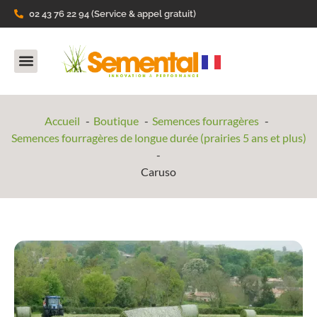
02 43 76 22 94 (Service & appel gratuit)
Nos Produits
Ils parlent de nous
Accueil
Boutique
Semences fourragères
Semences fourragères de longue durée (prairies 5 ans et plus)
Caruso