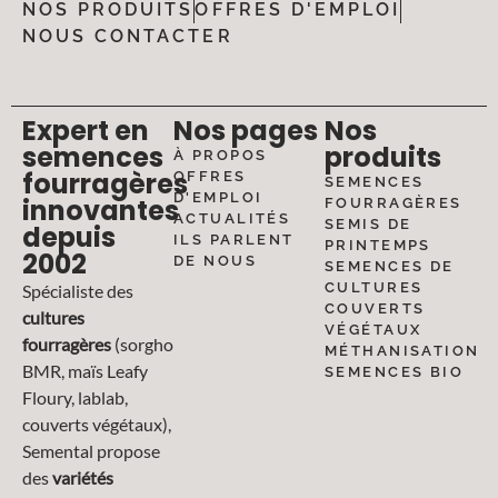
NOS PRODUITS
OFFRES D'EMPLOI
NOUS CONTACTER
Expert en
Nos pages
Nos
semences
produits
À PROPOS
fourragères
OFFRES
SEMENCES
D'EMPLOI
innovantes
FOURRAGÈRES
ACTUALITÉS
SEMIS DE
depuis
ILS PARLENT
PRINTEMPS
2002
DE NOUS
SEMENCES DE
CULTURES
Spécialiste des
COUVERTS
cultures
VÉGÉTAUX
fourragères
(sorgho
MÉTHANISATION
BMR, maïs Leafy
SEMENCES BIO
Floury, lablab,
couverts végétaux),
Semental propose
des
variétés