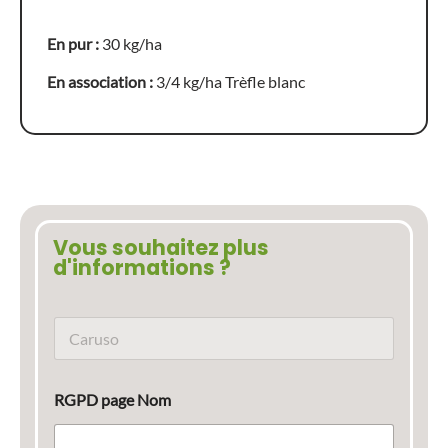
En pur :
30 kg/ha
En association :
3/4 kg/ha Trèfle blanc
Vous souhaitez plus
d'informations ?
N
o
m
d
RGPD page Nom
u
p
r