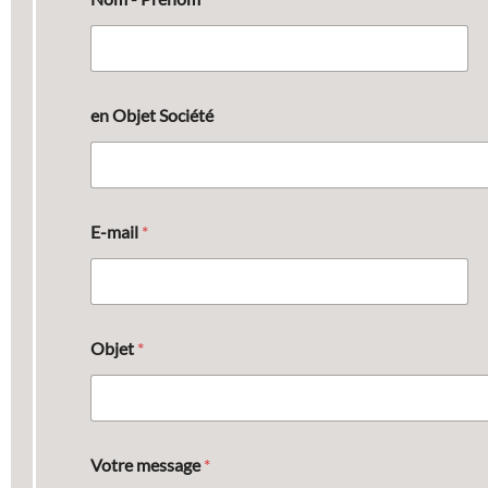
u
p
r
o
d
u
en Objet Société
i
t
E-mail
*
Objet
*
Votre message
*