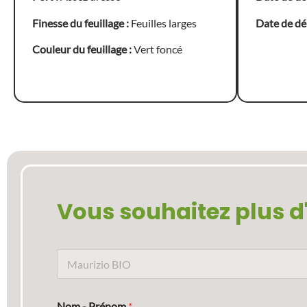
Finesse du feuillage :
Feuilles larges
Date de déb
Couleur du feuillage :
Vert foncé
Vous souhaitez plus d
N
o
m
d
Nom - Prénom
*