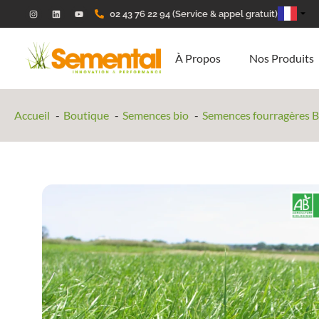
02 43 76 22 94 (Service & appel gratuit)
À Propos
Nos Produits
Accueil
Boutique
Semences bio
Semences fourragères 