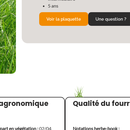
5 ans
Voir la plaquette
Une question ?
l agronomique
Qualité du four
part en végétation :
02/04
Notations herbe-book :