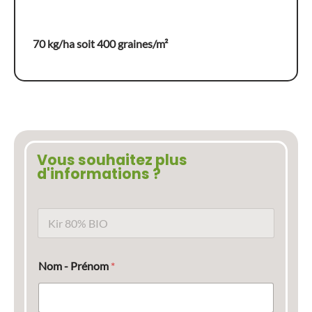
70 kg/ha soit 400 graines/m²
Vous souhaitez plus
d'informations ?
N
o
m
d
Nom - Prénom
*
u
p
r
o