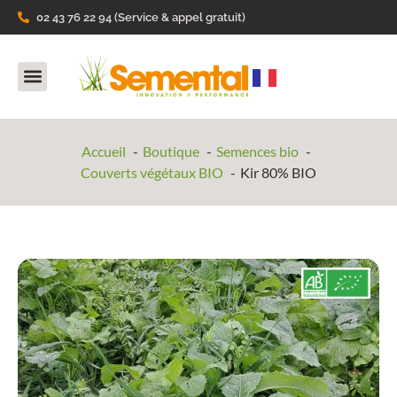
02 43 76 22 94 (Service & appel gratuit)
Nos Produits
Ils parlent de nous
Accueil
Boutique
Semences bio
Couverts végétaux BIO
Kir 80% BIO