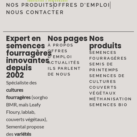
NOS PRODUITS
OFFRES D'EMPLOI
NOUS CONTACTER
Expert en
Nos pages
Nos
semences
produits
À PROPOS
fourragères
OFFRES
SEMENCES
D'EMPLOI
innovantes
FOURRAGÈRES
ACTUALITÉS
SEMIS DE
depuis
ILS PARLENT
PRINTEMPS
2002
DE NOUS
SEMENCES DE
CULTURES
Spécialiste des
COUVERTS
cultures
VÉGÉTAUX
fourragères
(sorgho
MÉTHANISATION
BMR, maïs Leafy
SEMENCES BIO
Floury, lablab,
couverts végétaux),
Semental propose
des
variétés